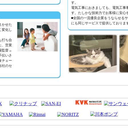
す。
電気工事におきましても、電気工事
す。たしかな技術力でお客様に安心
■全国の一流優良企業をうならせる
にも同じサービスで提供しておりま
まかせた
く変化し
も打ち合
た、営業
場監督→
手伝いさ
食チェー
当社のセ