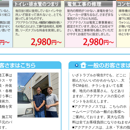
道工事は
いざトラブルが発生!!でも、どこに
ラス・サ
頼んだらいいのかわからない…大
装・外装
手CM会社、チラシをまいてる業
ス・各種
者、地元の水道屋さん、などあり
行う事に
ますが…アクアテクノスの安心ポ
技術力、
イントをお伝えします。
価格を実
■アクアテクノスでは、こちらのホ
ームページでのみ一般のお客様へ
、施工写
ご案内しております。莫大な広告
手元のパ
料は全てお客様負担になりかねませ
きます。
■アクアテクノスは、上水・下水の